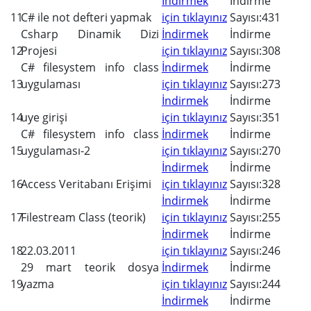
İndirmek
İndirme
11
C# ile not defteri yapmak
için tıklayınız
Sayısı:431
Csharp Dinamik Dizi
İndirmek
İndirme
12
Projesi
için tıklayınız
Sayısı:308
C# filesystem info class
İndirmek
İndirme
13
uygulaması
için tıklayınız
Sayısı:273
İndirmek
İndirme
14
uye girişi
için tıklayınız
Sayısı:351
C# filesystem info class
İndirmek
İndirme
15
uygulaması-2
için tıklayınız
Sayısı:270
İndirmek
İndirme
16
Access Veritabanı Erişimi
için tıklayınız
Sayısı:328
İndirmek
İndirme
17
Filestream Class (teorik)
için tıklayınız
Sayısı:255
İndirmek
İndirme
18
22.03.2011
için tıklayınız
Sayısı:246
29 mart teorik dosya
İndirmek
İndirme
19
yazma
için tıklayınız
Sayısı:244
İndirmek
İndirme