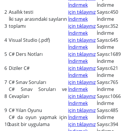
İndirmek
İndirme
2
Asallık testi
için tıklayınız
Sayısı:450
İki sayı arasındaki sayıların
İndirmek
İndirme
3
toplamı
için tıklayınız
Sayısı:352
İndirmek
İndirme
4
Visual Studio (.pdf)
için tıklayınız
Sayısı:645
İndirmek
İndirme
5
C# Ders Notları
için tıklayınız
Sayısı:1689
İndirmek
İndirme
6
Diziler C#
için tıklayınız
Sayısı:621
İndirmek
İndirme
7
C# Sınav Soruları
için tıklayınız
Sayısı:765
C# Sınav Soruları ve
İndirmek
İndirme
8
Cevapları
için tıklayınız
Sayısı:1066
İndirmek
İndirme
9
C# Yılan Oyunu
için tıklayınız
Sayısı:485
C# da oyun yapmak için
İndirmek
İndirme
10
basit bir uygulama
için tıklayınız
Sayısı:394