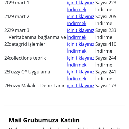
20
29 mart 1
için tıklayınız
Sayısı:223
İndirmek
İndirme
21
29 mart 2
için tıklayınız
Sayısı:205
İndirmek
İndirme
22
29 mart 3
için tıklayınız
Sayısı:233
Veritabanına bağlanma ve
İndirmek
İndirme
23
datagrid işlemleri
için tıklayınız
Sayısı:410
İndirmek
İndirme
24
collections teorik
için tıklayınız
Sayısı:244
İndirmek
İndirme
25
Fuzzy C# Uygulama
için tıklayınız
Sayısı:241
İndirmek
İndirme
26
Fuzzy Makale - Deniz Tanır
için tıklayınız
Sayısı:173
Mail Grubumuza Katılın