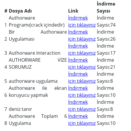
İndirme
#
Dosya Adı
Link
Sayısı
Authorware
İndirmek
İndirme
1
Programı(crack içindedir)
için tıklayınız
Sayısı:74
Bir Authorware
İndirmek
İndirme
2
Uygulaması
için tıklayınız
Sayısı:26
İndirmek
İndirme
3
Authorware Interaction
için tıklayınız
Sayısı:17
AUTHORWARE VİZE
İndirmek
İndirme
4
SORUMUZ
için tıklayınız
Sayısı:21
İndirmek
İndirme
5
authorware uygulama
için tıklayınız
Sayısı:8
Authorware ile ekran
İndirmek
İndirme
6
koruyucu yapmak
için tıklayınız
Sayısı:10
İndirmek
İndirme
7
deniz tanır
için tıklayınız
Sayısı:8
Authorware Toplam 6
İndirmek
İndirme
8
Uygulama
için tıklayınız
Sayısı:10